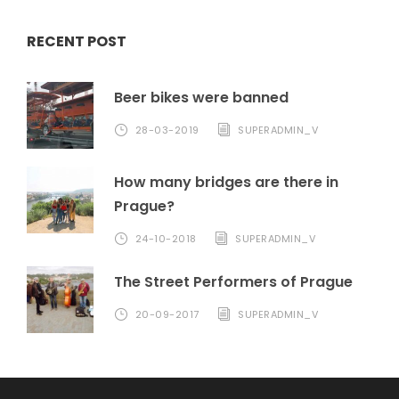
RECENT POST
Beer bikes were banned
28-03-2019
SUPERADMIN_V
How many bridges are there in
Prague?
24-10-2018
SUPERADMIN_V
The Street Performers of Prague
20-09-2017
SUPERADMIN_V