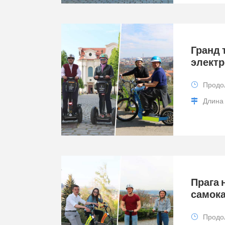
Гранд 
электр
Продо
Длина
Прага 
самок
Продо