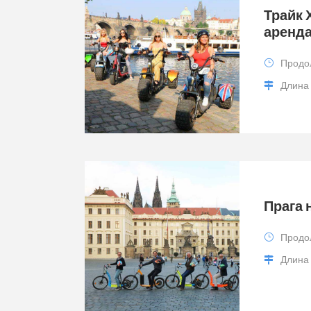
Трайк 
аренд
Продо
Длина
Прага 
Продо
Длина