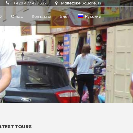
+420 477 477 637
Maltezske Square, 13
Q
О нас
Контакты
Блог
Русский
ATEST TOURS