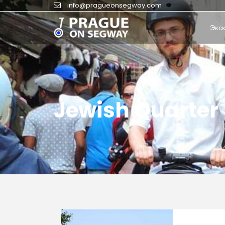
info@pragueonsegway.com
Экс
Jewish Quarter