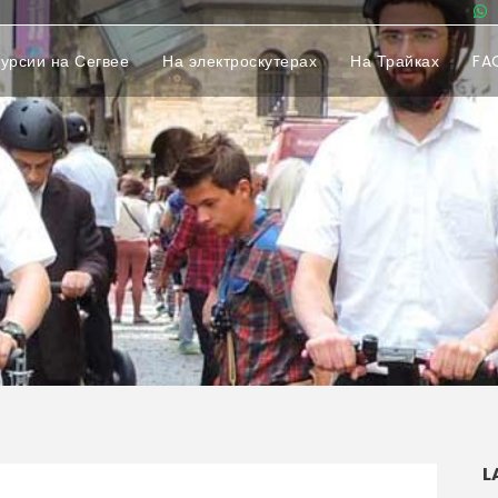
курсии на Сегвее
На электроскутерах
На Трайках
FA
L