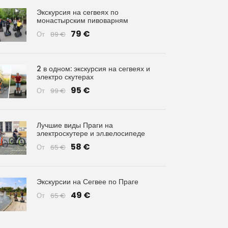
Экскурсия на сегвеях по
монастырским пивоварням
79 €
От
89 €
2 в одном: экскурсия на сегвеях и
электро скутерах
95 €
От
99 €
Лучшие виды Праги на
электроскутере и эл.велосипеде
58 €
От
65 €
Экскурсии на Сегвее по Праге
49 €
От
65 €