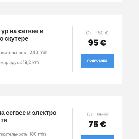
тур на cегвее и
От
150 €
о скутере
95 €
лжительность: 240 min
ПОДРОБНЕЕ
 маршрута: 19,2 km
на сегвее и электро
От
99 €
ате
75 €
лжительность: 180 min