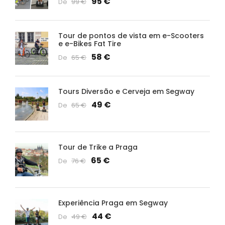
95 €
De
99 €
Tour de pontos de vista em e-Scooters
e e-Bikes Fat Tire
58 €
De
65 €
Tours Diversão e Cerveja em Segway
49 €
De
65 €
Tour de Trike a Praga
65 €
De
76 €
Experiência Praga em Segway
44 €
De
49 €