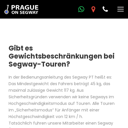
Gibt es
Gewichtsbeschränkungen bei
Segway-Touren?
In der Bedienungsanleitung des Segway PT heißt es:
Das Mindestgewicht des Fahrers beträgt 45 kg, das
maximal zulässige Gewicht 117 kg. Aus
Sicherheitsgründen verwenden wir keine Segways im
Hochgeschwindigkeitsmodus auf Touren. Alle Touren
im „Sicherheitsmodus“ für Anfänger mit einer
Höchstgeschwindigkeit von 12 km / h.
Tatsächlich fuhren unsere Mitarbeiter einen Segway